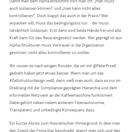
Damit man dem Alpha entkommt hört man oft: „man muss
auch loslassen können!“ und „man kann nicht alles
kontrollieren!“. Doch klappt das auch in der Praxis? Wer
anpacken will, muss das bedingungslos tun – der muss
tatsächlich loslassen. Erst dann sind beide Hände frei und alle
Kraft kann für das Neue eingesetzt werden. Wer geprägt ist aus
Alpha-Strukturen muss Vertrauen in die Organisation
gewinnen, nicht alles kontrollieren zu wollen.
Wir wissen es nach einigen Runden, die wir mit @PeterProell
gedreht haben jetzt etwas besser. Wenn man um das
#Zellstrukturdesign weiß, dann weiß man auch, dass es nur im
Dreiklang mit der Compliance-geprägten Hierarchie und dem
informellen Netzwerk an der Kaffeemaschine funktioniert.
Dabei gehört neben vielem anderem Teamautonomie,
Transparenz und unbedingte Konsequenz dazu.
Ein kurzer Abriss zum theoretischen Hintergrund: In dem man
den Zweck der Firma klar beschreibt, grenzt man sich und den