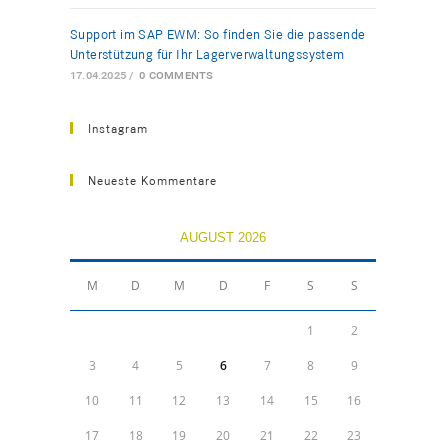
Support im SAP EWM: So finden Sie die passende
Unterstützung für Ihr Lagerverwaltungssystem
17.04.2025
/
0 COMMENTS
Instagram
Neueste Kommentare
AUGUST 2026
M
D
M
D
F
S
S
1
2
3
4
5
6
7
8
9
10
11
12
13
14
15
16
17
18
19
20
21
22
23