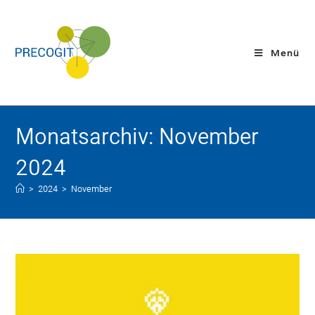
Menü
Monatsarchiv: November
2024
>
2024
>
November