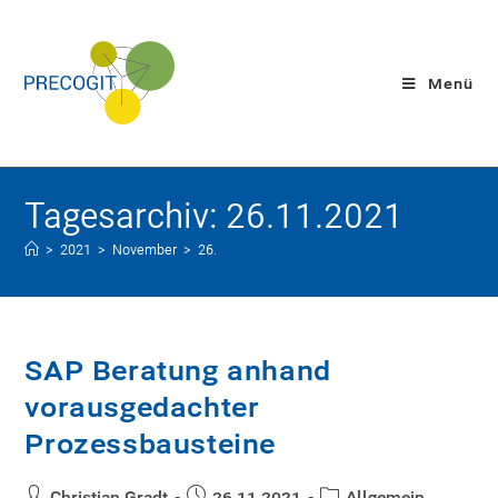
Menü
Tagesarchiv: 26.11.2021
>
2021
>
November
>
26.
SAP Beratung anhand
vorausgedachter
Prozessbausteine
Christian Gradt
26.11.2021
Allgemein